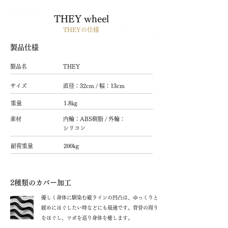
THEY wheel
THEYの仕様
製品仕様
製品名
THEY
サイズ
直径：32cm / 幅：13cm
重量
1.8kg
素材
内輪：ABS樹脂 / 外輪：
シリコン
耐荷重量
200kg
2種類のカバー加工
優しく身体に馴染む縦ラインの凹凸は、ゆっくりと
緩めにほぐしたい時などにも最適です。背骨の周り
をほぐし、ツボを巡り身体を癒します。