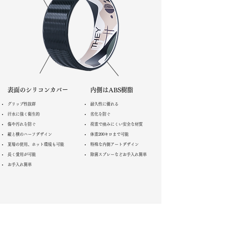
表面のシリコンカバー
内側はABS樹脂
グリップ性抜群
耐久性に優れる
汗水に強く衛生的
劣化を防ぐ
傷や汚れを防ぐ
荷重で撓みにくい安全な材質
縦と横のハーフデザイン
体重200キロまで可能
夏場の使用、ホット環境も可能
特殊な内側アートデザイン
長く愛用が可能
除菌スプレーなどお手入れ簡単
お手入れ簡単