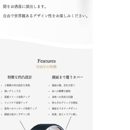
間をお洒落に演出します。
自由で世界観あるデザイン性をお楽しみください。
Features
THEYの特徴
特徴な凹凸設計
側面まで覆うカバー
２種類の凹凸設計を実現
側面の傷、劣化を防ぐ
強いグリップ力
床への衝撃を緩和
筋膜リリース効果アップ
身体への負担を回避
リンパケア効果アップ
持ち手のグリップ力増加
筋肉へのマッサージ効果アップ
側面までカラーデザイン
模様を絵がくデザイン性
粘着、加工トラブル無し