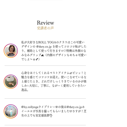
Review
受講者の声
私が大好きなROLL YOGAのクラスはこの可愛い
デザインの @they.co.jp を使ってコロコロ転がした
り、補助として使って行きます♾🤍特徴は外側のな
みなみグリップ🌊（内側のデザインもめちゃ可愛い
でしよ〜☺️💕）
心身をほぐしてくれるマストアイテム🌿ピンッ！と
魅力を感じてコツコツお迎え。使いこなせているな
と感じたとき、どれだけしっくりきているのかが楽
しみ✨大切に、丁寧に、ながーく愛用していきたい
逸品。
@by.rollyogaライブリレー🌸の後は@they.co.jpホ
イールヨガ写真を撮ってもらいました🩷さすが！芝
生の上でも安定感抜群👌