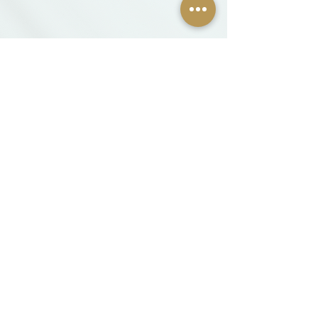
ヨガホイールを知っていますか？
身体を委ねる事で今までにない胸の広がり、
深まる呼吸が体験できるヨガプロップスです。
寿命まで延びるとまで言われるその良さは
肉体を通し”心”までも軽く柔軟にしていきます。
『吐くことが楽に、吸えば吸うほど入ってくる』
ヨガホイールが作り出す深い伸び解れを
ご自身の深まる呼吸で体感してみてください。