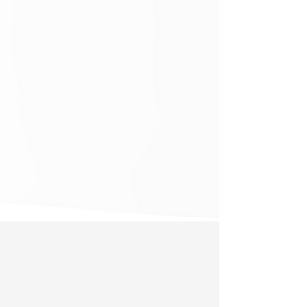
プラクティスコース
レッスンを持ってみたい方
すでにレッスンをお持ちの方
活用法をオールレベルで学びたい方
スキルアップしたい方
もっと見る
Yoga Wheel